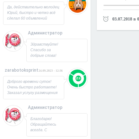
Юрий!
Да, действительно молодец
Юрий, быстро и четко всё
сделал 60 объявлений
03.07.2018 в 
разместил, всё работает,
посещаемость продающей
Администратор
страницы выросла в 2 раза
спасибо! Буду ещё
26.09.2023 - 07:33
Здравствуйте!
заказывать, советую!
Спасибо за
добрые слова!
Всегда рад
новым
zarabotoksprint
24.09.2023 - 12:36
пользователям.
Милости
Доброго времени суток!
просим!
Очень быстро работаете!
Заходите ещё. С
Заказал услугу размещения
Уважением,
объявления на 60 досок, за
Юрий!
несколько часов всё
Администратор
исполнили! Большое
22.09.2023 - 09:19
спасибо!
Благодарю!
Обращайтесь
всегда. С
Уважением,