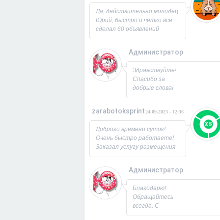
Юрий!
Да, действительно молодец
Юрий, быстро и четко всё
сделал 60 объявлений
разместил, всё работает,
посещаемость продающей
Администратор
страницы выросла в 2 раза
спасибо! Буду ещё
26.09.2023 - 07:3
Здравствуйте!
заказывать, советую!
Спасибо за
добрые слова!
Всегда рад
новым
zarabotoksprint
24.09.2023 - 12:36
пользователям.
Милости
Доброго времени суток!
просим!
Очень быстро работаете!
Заходите ещё. С
Заказал услугу размещения
Уважением,
объявления на 60 досок, за
Юрий!
несколько часов всё
Администратор
исполнили! Большое
22.09.2023 - 09:1
спасибо!
Благодарю!
Обращайтесь
всегда. С
Уважением,