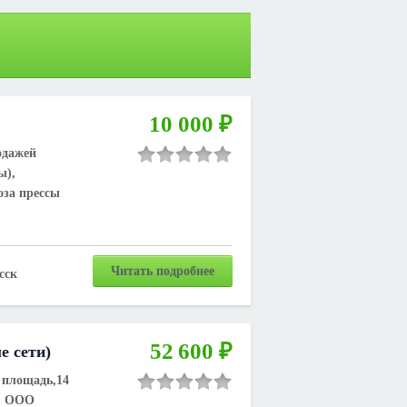
10 000 ₽
одажей
ы),
оза прессы
Читать подробнее
сск
52 600 ₽
е сети)
 площадь,14
:
ООО