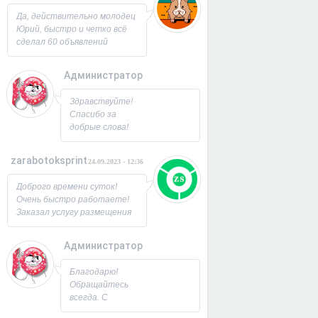
Юрий!
Да, действительно молодец
Юрий, быстро и четко всё
сделал 60 объявлений
разместил, всё работает,
посещаемость продающей
Администратор
страницы выросла в 2 раза
спасибо! Буду ещё
26.09.2023 - 07:33
Здравствуйте!
заказывать, советую!
Спасибо за
добрые слова!
Всегда рад
новым
zarabotoksprint
24.09.2023 - 12:36
пользователям.
Милости
Доброго времени суток!
просим!
Очень быстро работаете!
Заходите ещё. С
Заказал услугу размещения
Уважением,
объявления на 60 досок, за
Юрий!
несколько часов всё
Администратор
исполнили! Большое
22.09.2023 - 09:19
спасибо!
Благодарю!
Обращайтесь
всегда. С
Уважением,