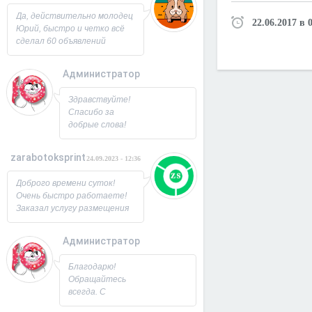
Юрий!
Да, действительно молодец
22.06.2017 в 
Юрий, быстро и четко всё
сделал 60 объявлений
разместил, всё работает,
посещаемость продающей
Администратор
страницы выросла в 2 раза
спасибо! Буду ещё
26.09.2023 - 07:33
Здравствуйте!
заказывать, советую!
Спасибо за
добрые слова!
Всегда рад
новым
zarabotoksprint
24.09.2023 - 12:36
пользователям.
Милости
Доброго времени суток!
просим!
Очень быстро работаете!
Заходите ещё. С
Заказал услугу размещения
Уважением,
объявления на 60 досок, за
Юрий!
несколько часов всё
Администратор
исполнили! Большое
22.09.2023 - 09:19
спасибо!
Благодарю!
Обращайтесь
всегда. С
Уважением,