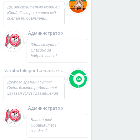
Юрий!
Да, действительно молодец
Юрий, быстро и четко всё
сделал 60 объявлений
разместил, всё работает,
посещаемость продающей
Администратор
страницы выросла в 2 раза
спасибо! Буду ещё
26.09.2023 - 07:33
Здравствуйте!
заказывать, советую!
Спасибо за
добрые слова!
Всегда рад
новым
zarabotoksprint
24.09.2023 - 12:36
пользователям.
Милости
Доброго времени суток!
просим!
Очень быстро работаете!
Заходите ещё. С
Заказал услугу размещения
Уважением,
объявления на 60 досок, за
Юрий!
несколько часов всё
Администратор
исполнили! Большое
22.09.2023 - 09:19
спасибо!
Благодарю!
Обращайтесь
всегда. С
Уважением,