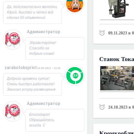
Юрий!
Да, действительно молодец
Юрий, быстро и четко всё
сделал 60 объявлений
разместил, всё работает,
посещаемость продающей
Администратор
09.11.2023 в 
страницы выросла в 2 раза
спасибо! Буду ещё
26.09.2023 - 07:33
Здравствуйте!
заказывать, советую!
Спасибо за
добрые слова!
Станок Ток
Всегда рад
новым
zarabotoksprint
24.09.2023 - 12:36
пользователям.
Милости
Доброго времени суток!
просим!
Очень быстро работаете!
Заходите ещё. С
Заказал услугу размещения
Уважением,
объявления на 60 досок, за
Юрий!
несколько часов всё
Администратор
исполнили! Большое
24.10.2023 в 
22.09.2023 - 09:19
спасибо!
Благодарю!
Обращайтесь
всегда. С
Уважением,
Кромкообли