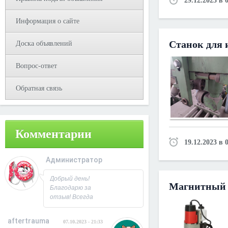
29.12.2023 в 
Информация о сайте
Станок для 
Доска объявлений
Вопрос-ответ
Обратная связь
Комментарии
19.12.2023 в 
Администратор
08.10.2023 - 09:31
Добрый день!
Магнитный 
Благодарю за
отзыв! Всегда
рад
сотрудничеству.
aftertrauma
07.10.2023 - 21:33
С Уважением,