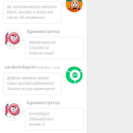
Юрий!
Да, действительно молодец
Юрий, быстро и четко всё
сделал 60 объявлений
разместил, всё работает,
посещаемость продающей
Администратор
страницы выросла в 2 раза
спасибо! Буду ещё
26.09.2023 - 07:33
Здравствуйте!
заказывать, советую!
Спасибо за
добрые слова!
Всегда рад
новым
zarabotoksprint
24.09.2023 - 12:36
пользователям.
Милости
Доброго времени суток!
просим!
Очень быстро работаете!
Заходите ещё. С
Заказал услугу размещения
Уважением,
объявления на 60 досок, за
Юрий!
несколько часов всё
Администратор
исполнили! Большое
22.09.2023 - 09:19
спасибо!
Благодарю!
Обращайтесь
всегда. С
Уважением,