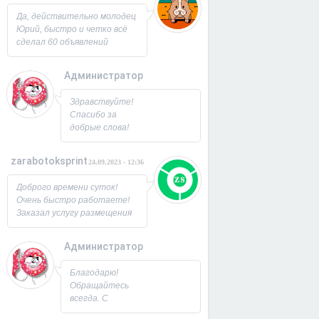
Юрий!
Да, действительно молодец
Юрий, быстро и четко всё
сделал 60 объявлений
разместил, всё работает,
посещаемость продающей
Администратор
страницы выросла в 2 раза
спасибо! Буду ещё
26.09.2023 - 07:33
Здравствуйте!
заказывать, советую!
Спасибо за
добрые слова!
Всегда рад
новым
zarabotoksprint
24.09.2023 - 12:36
пользователям.
Милости
Доброго времени суток!
просим!
Очень быстро работаете!
Заходите ещё. С
Заказал услугу размещения
Уважением,
объявления на 60 досок, за
Юрий!
несколько часов всё
Администратор
исполнили! Большое
22.09.2023 - 09:19
спасибо!
Благодарю!
Обращайтесь
всегда. С
Уважением,