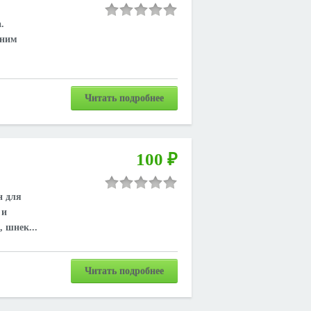
.
жним
Читать подробнее
100 ₽
н для
 и
 шнек...
Читать подробнее