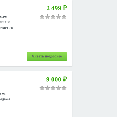
2 499 ₽
ихрь
ения и
отает со
Читать подробнее
9 000 ₽
м от
родажа