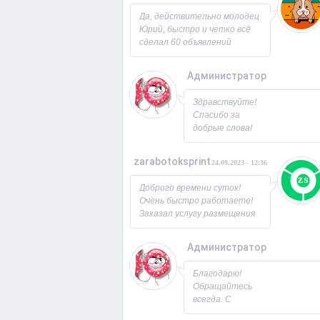
Юрий!
Да, действительно молодец
Юрий, быстро и четко всё
сделал 60 объявлений
разместил, всё работает,
посещаемость продающей
Администратор
страницы выросла в 2 раза
спасибо! Буду ещё
26.09.2023 - 07:3
Здравствуйте!
заказывать, советую!
Спасибо за
добрые слова!
Всегда рад
новым
zarabotoksprint
24.09.2023 - 12:36
пользователям.
Милости
Доброго времени суток!
просим!
Очень быстро работаете!
Заходите ещё. С
Заказал услугу размещения
Уважением,
объявления на 60 досок, за
Юрий!
несколько часов всё
Администратор
исполнили! Большое
22.09.2023 - 09:1
спасибо!
Благодарю!
Обращайтесь
всегда. С
Уважением,