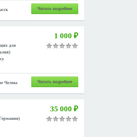
Читать подробнее
ысск
1 000 ₽
ющих для
алия)
су
Читать подробнее
е Челны
35 000 ₽
Германия)