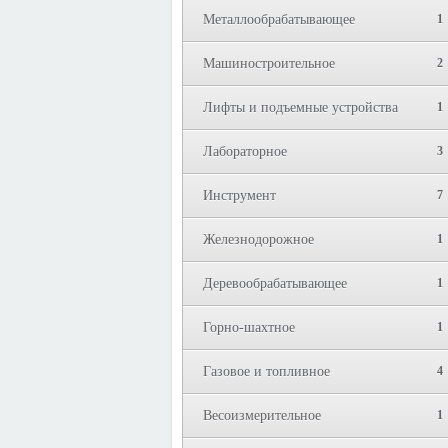
Металлообрабатывающее
1
Машиностроительное
2
Лифты и подъемные устройства
1
Лабораторное
3
Инструмент
7
Железнодорожное
1
Деревообрабатывающее
1
Горно-шахтное
1
Газовое и топливное
4
Весоизмерительное
1