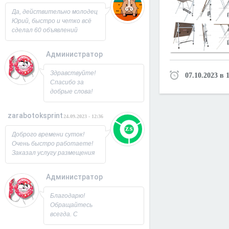
Юрий!
Да, действительно молодец
Юрий, быстро и четко всё
сделал 60 объявлений
разместил, всё работает,
посещаемость продающей
Администратор
страницы выросла в 2 раза
спасибо! Буду ещё
26.09.2023 - 07:33
Здравствуйте!
07.10.2023 в 
заказывать, советую!
Спасибо за
добрые слова!
Всегда рад
новым
zarabotoksprint
24.09.2023 - 12:36
пользователям.
Милости
Доброго времени суток!
просим!
Очень быстро работаете!
Заходите ещё. С
Заказал услугу размещения
Уважением,
объявления на 60 досок, за
Юрий!
несколько часов всё
Администратор
исполнили! Большое
22.09.2023 - 09:19
спасибо!
Благодарю!
Обращайтесь
всегда. С
Уважением,