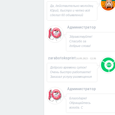
Юрий!
Да, действительно молодец
Юрий, быстро и четко всё
сделал 60 объявлений
разместил, всё работает,
посещаемость продающей
Администратор
страницы выросла в 2 раза
спасибо! Буду ещё
26.09.2023 - 07:3
Здравствуйте!
заказывать, советую!
Спасибо за
добрые слова!
Всегда рад
новым
zarabotoksprint
24.09.2023 - 12:36
пользователям.
Милости
Доброго времени суток!
просим!
Очень быстро работаете!
Заходите ещё. С
Заказал услугу размещения
Уважением,
объявления на 60 досок, за
Юрий!
несколько часов всё
Администратор
исполнили! Большое
22.09.2023 - 09:1
спасибо!
Благодарю!
Обращайтесь
всегда. С
Уважением,