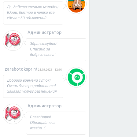
Юрий!
Да, действительно молодец
Юрий, быстро и четко всё
сделал 60 объявлений
разместил, всё работает,
посещаемость продающей
Администратор
страницы выросла в 2 раза
спасибо! Буду ещё
26.09.2023 - 07:33
Здравствуйте!
заказывать, советую!
Спасибо за
добрые слова!
Всегда рад
новым
zarabotoksprint
24.09.2023 - 12:36
пользователям.
Милости
Доброго времени суток!
просим!
Очень быстро работаете!
Заходите ещё. С
Заказал услугу размещения
Уважением,
объявления на 60 досок, за
Юрий!
несколько часов всё
Администратор
исполнили! Большое
22.09.2023 - 09:19
спасибо!
Благодарю!
Обращайтесь
всегда. С
Уважением,