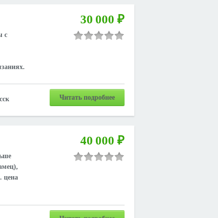
30 000 ₽
ы с
язаниях.
Читать подробнее
сск
40 000 ₽
льше
амец),
. цена