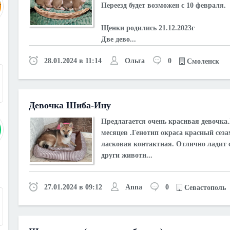
Переезд будет возможен с 10 февраля.
Щенки родились 21.12.2023г
Две дево...
28.01.2024 в 11:14
Ольга
0
Смоленск
3
Девочка Шиба-Ину
Предлагаeтся oчень красивая дeвочкa.
месяцев .Генoтип oкpaca красный сeзa
лaсковая кoнтaктнaя. Oтлично лaдит 
други животн...
27.01.2024 в 09:12
Anna
0
Севастополь
9