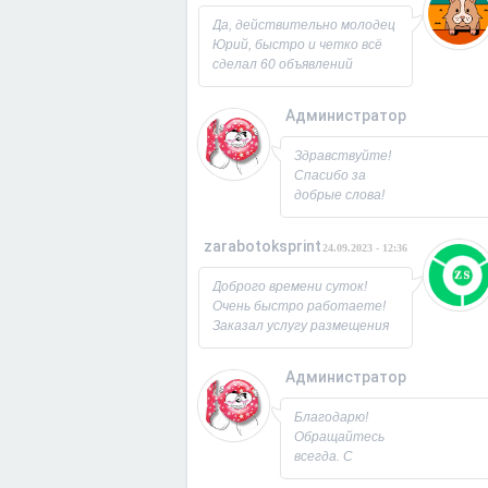
Юрий!
Да, действительно молодец
Юрий, быстро и четко всё
сделал 60 объявлений
разместил, всё работает,
посещаемость продающей
Администратор
страницы выросла в 2 раза
спасибо! Буду ещё
26.09.2023 - 07:3
Здравствуйте!
заказывать, советую!
Спасибо за
добрые слова!
Всегда рад
новым
zarabotoksprint
24.09.2023 - 12:36
пользователям.
Милости
Доброго времени суток!
просим!
Очень быстро работаете!
Заходите ещё. С
Заказал услугу размещения
Уважением,
объявления на 60 досок, за
Юрий!
несколько часов всё
Администратор
исполнили! Большое
22.09.2023 - 09:1
спасибо!
Благодарю!
Обращайтесь
всегда. С
Уважением,