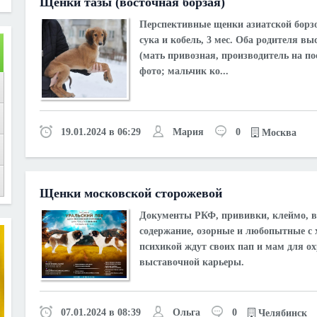
Щенки тазы (восточная борзая)
Перспективные щенки азиатской борзо
сука и кобель, 3 мес. Оба родителя в
(мать привозная, производитель на п
фото; мальчик ко...
19.01.2024 в 06:29
Мария
0
Москва
Щенки московской сторожевой
Документы РКФ, прививки, клеймо, в
содержание, озорные и любопытные с
психикой ждут своих пап и мам для о
выставочной карьеры.
07.01.2024 в 08:39
Ольга
0
Челябинск