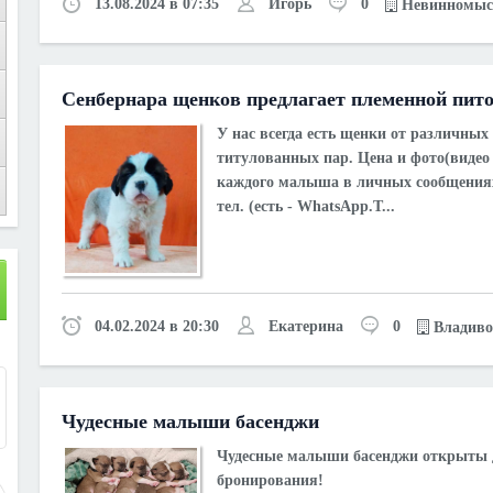
13.08.2024 в 07:35
Игорь
0
Невинномыс
Сенбернара щенков предлагает племенной пит
У нас всегда есть щенки от различных
титулованных пар. Цена и фото(видео 
каждого малыша в личных сообщения
тел. (есть - WhatsApp.T...
04.02.2024 в 20:30
Екатерина
0
Владиво
1
Чудесные малыши басенджи
Чудесные малыши басенджи открыты 
бронирования!