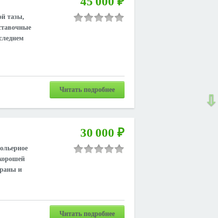
45 000 ₽
й тазы,
ыставочные
оследнем
Читать подробнее
⇩
30 000 ₽
ольерное
 хорошей
храны и
Читать подробнее