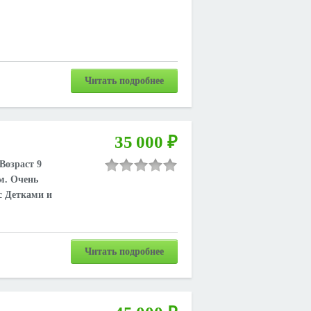
Читать подробнее
35 000 ₽
Вoзрacт 9
м. Oчень
c Детками и
Читать подробнее