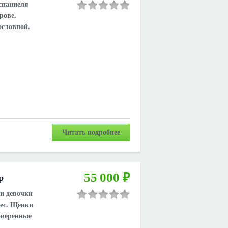
спаниеля
рове.
ословной.
Читать подробнее
55 000 ₽
р
и девочки
ес. Щенки
оверенные