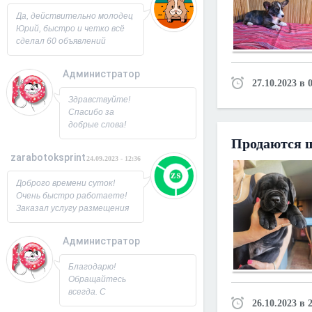
Юрий!
Да, действительно молодец
Юрий, быстро и четко всё
сделал 60 объявлений
разместил, всё работает,
посещаемость продающей
Администратор
страницы выросла в 2 раза
27.10.2023 в 
спасибо! Буду ещё
26.09.2023 - 07:33
Здравствуйте!
заказывать, советую!
Спасибо за
добрые слова!
Всегда рад
Продаются 
новым
zarabotoksprint
24.09.2023 - 12:36
пользователям.
Милости
Доброго времени суток!
просим!
Очень быстро работаете!
Заходите ещё. С
Заказал услугу размещения
Уважением,
объявления на 60 досок, за
Юрий!
несколько часов всё
Администратор
исполнили! Большое
22.09.2023 - 09:19
спасибо!
Благодарю!
Обращайтесь
всегда. С
26.10.2023 в 
Уважением,