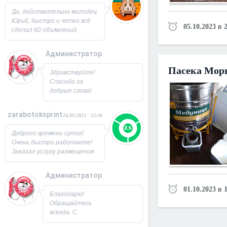
Юрий!
Да, действительно молодец
Юрий, быстро и четко всё
05.10.2023 в 
сделал 60 объявлений
разместил, всё работает,
посещаемость продающей
Администратор
страницы выросла в 2 раза
спасибо! Буду ещё
26.09.2023 - 07:33
Пасека Мор
Здравствуйте!
заказывать, советую!
Спасибо за
добрые слова!
Всегда рад
новым
zarabotoksprint
24.09.2023 - 12:36
пользователям.
Милости
Доброго времени суток!
просим!
Очень быстро работаете!
Заходите ещё. С
Заказал услугу размещения
Уважением,
объявления на 60 досок, за
Юрий!
несколько часов всё
Администратор
исполнили! Большое
22.09.2023 - 09:19
спасибо!
01.10.2023 в 
Благодарю!
Обращайтесь
всегда. С
Уважением,