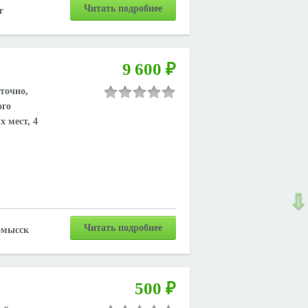
Читать подробнее
г
9 600 ₽
точно,
ого
 мест, 4
⇩
Читать подробнее
мысск
500 ₽