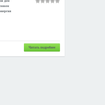
ой дом
еловом
 энергия
Читать подробнее