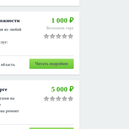
1 000 ₽
ложности
Возможен торг
ия из любой
луг:
Читать подробнее
область
5 000 ₽
рге
гами на
е
 на ремонт