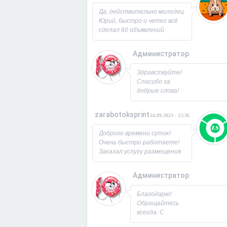
Юрий!
Да, действительно молодец
Юрий, быстро и четко всё
сделал 60 объявлений
разместил, всё работает,
посещаемость продающей
Администратор
страницы выросла в 2 раза
спасибо! Буду ещё
26.09.2023 - 07:3
Здравствуйте!
заказывать, советую!
Спасибо за
добрые слова!
Всегда рад
новым
zarabotoksprint
24.09.2023 - 12:36
пользователям.
Милости
Доброго времени суток!
просим!
Очень быстро работаете!
Заходите ещё. С
Заказал услугу размещения
Уважением,
объявления на 60 досок, за
Юрий!
несколько часов всё
Администратор
исполнили! Большое
22.09.2023 - 09:1
спасибо!
Благодарю!
Обращайтесь
всегда. С
Уважением,