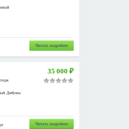
анный
Читать подробнее
35 000 ₽
ттедж
чный Дибуны
Читать подробнее
рг