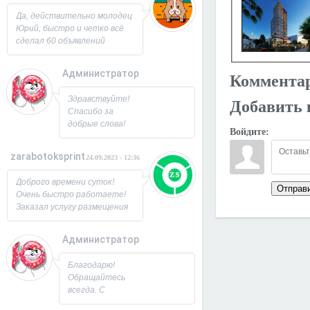
Юрий!
Да, действительно молодец
Юрий, быстро и четко всё
сделал 60 объявлений
разместил, всё работает,
посещаемость продающей
Администратор
Коммента
страницы выросла в 2 раза
спасибо! Буду ещё
26.09.2023 - 07:33
Здравствуйте!
Добавить 
заказывать, советую!
Спасибо за
добрые слова!
Войдите:
Всегда рад
новым
zarabotoksprint
24.09.2023 - 12:36
пользователям.
Милости
Доброго времени суток!
просим!
Отправ
Очень быстро работаете!
Заходите ещё. С
Заказал услугу размещения
Уважением,
объявления на 60 досок, за
Юрий!
несколько часов всё
Администратор
исполнили! Большое
22.09.2023 - 09:19
спасибо!
Благодарю!
Обращайтесь
всегда. С
Уважением,