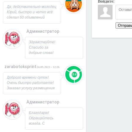
Войдите:
Юрий!
Да, действительно молодец
Юрий, быстро и четко всё
сделал 60 объявлений
разместил, всё работает,
Отправ
посещаемость продающей
Администратор
страницы выросла в 2 раза
спасибо! Буду ещё
26.09.2023 - 07:33
Здравствуйте!
заказывать, советую!
Спасибо за
добрые слова!
Всегда рад
новым
zarabotoksprint
24.09.2023 - 12:36
пользователям.
Милости
Доброго времени суток!
просим!
Очень быстро работаете!
Заходите ещё. С
Заказал услугу размещения
Уважением,
объявления на 60 досок, за
Юрий!
несколько часов всё
Администратор
исполнили! Большое
22.09.2023 - 09:19
спасибо!
Благодарю!
Обращайтесь
всегда. С
Уважением,