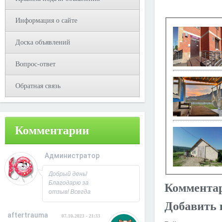
Информация о сайте
Доска объявлений
Вопрос-ответ
Обратная связь
Комментарии
Администратор
08.10.2023 - 09:31
Добрый день!
Благодарю за
Коммента
отзыв! Всегда
рад
Добавить 
сотрудничеству.
aftertrauma
07.10.2023 - 21:33
С Уважением,