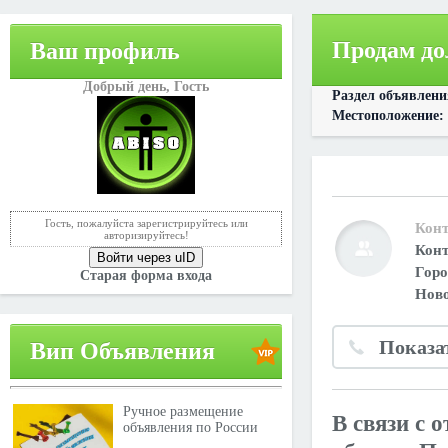
Продам до
Ваш профиль
Добрый день,
Гость
Раздел объявлен
Местоположение:
Гость, пожалуйста зарегистрируйтесь или
Конт
авторизируйтесь!
Конт
Войти через uID
Горо
Старая форма входа
Ново
Показа
Вип Объявления
Ручное размещение
В связи с 
объявления по России