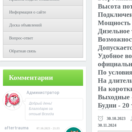
Высота пот
Информация о сайте
Подключен
Мощность 
Доска объявлений
Дизельное
Возможнос
Вопрос-ответ
Допускает
Обратная связь
Удобное во
официальн
По условия
Комментарии
На длитель
На коротк
Администратор
Выходные - 
08.10.2023 - 09:31
Добрый день!
Будни - 20 
Благодарю за
отзыв! Всегда
30.10.2023
рад
сотрудничеству.
30.11.2024
aftertrauma
07.10.2023 - 21:33
С Уважением,