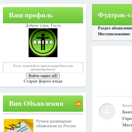
Фудтрак-с
Ваш профиль
Доброе утро,
Гость
Раздел объявлен
Местоположение:
Гость, пожалуйста зарегистрируйтесь или
авторизируйтесь!
Войти через uID
Старая форма входа
Вип Объявления
Конт
Конт
Горо
Ручное размещение
Мос
объявления по России