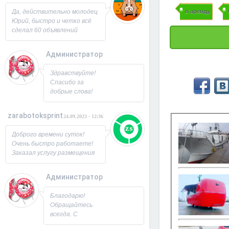
Юрий!
в аренду
Да, действительно молодец
Юрий, быстро и четко всё
сделал 60 объявлений
разместил, всё работает,
посещаемость продающей
Администратор
страницы выросла в 2 раза
спасибо! Буду ещё
26.09.2023 - 07:33
Здравствуйте!
заказывать, советую!
Спасибо за
добрые слова!
Всегда рад
новым
zarabotoksprint
24.09.2023 - 12:36
пользователям.
Милости
Доброго времени суток!
просим!
Очень быстро работаете!
Заходите ещё. С
Заказал услугу размещения
Уважением,
объявления на 60 досок, за
Юрий!
несколько часов всё
Администратор
исполнили! Большое
22.09.2023 - 09:19
спасибо!
Благодарю!
Обращайтесь
всегда. С
Уважением,