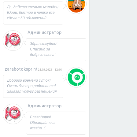
Юрий!
Да, действительно молодец
Юрий, быстро и четко всё
сделал 60 объявлений
разместил, всё работает,
посещаемость продающей
Администратор
страницы выросла в 2 раза
спасибо! Буду ещё
26.09.2023 - 07:33
Здравствуйте!
заказывать, советую!
Спасибо за
добрые слова!
Всегда рад
новым
zarabotoksprint
24.09.2023 - 12:36
пользователям.
Милости
Доброго времени суток!
просим!
Очень быстро работаете!
Заходите ещё. С
Заказал услугу размещения
Уважением,
объявления на 60 досок, за
Юрий!
несколько часов всё
Администратор
исполнили! Большое
22.09.2023 - 09:19
спасибо!
Благодарю!
Обращайтесь
всегда. С
Уважением,