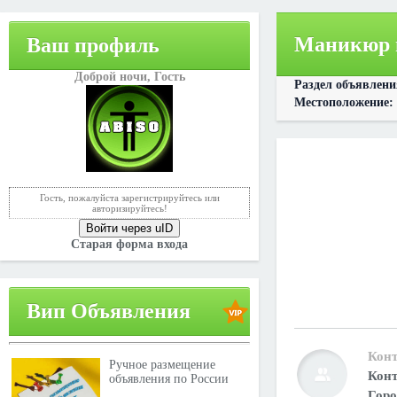
Маникюр 
Ваш профиль
Доброй ночи,
Гость
Раздел объявлен
Местоположение:
Гость, пожалуйста зарегистрируйтесь или
авторизируйтесь!
Войти через uID
Старая форма входа
Вип Объявления
Конт
Ручное размещение
Конт
объявления по России
Горо