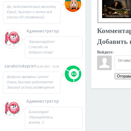
Юрий!
Да, действительно молодец
Юрий, быстро и четко всё
сделал 60 объявлений
разместил, всё работает,
посещаемость продающей
Коммента
Администратор
страницы выросла в 2 раза
спасибо! Буду ещё
26.09.2023 - 07:33
Добавить 
Здравствуйте!
заказывать, советую!
Спасибо за
Войдите:
добрые слова!
Всегда рад
новым
zarabotoksprint
24.09.2023 - 12:36
пользователям.
Милости
Отправ
Доброго времени суток!
просим!
Очень быстро работаете!
Заходите ещё. С
Заказал услугу размещения
Уважением,
объявления на 60 досок, за
Юрий!
несколько часов всё
Администратор
исполнили! Большое
22.09.2023 - 09:19
спасибо!
Благодарю!
Обращайтесь
всегда. С
Уважением,