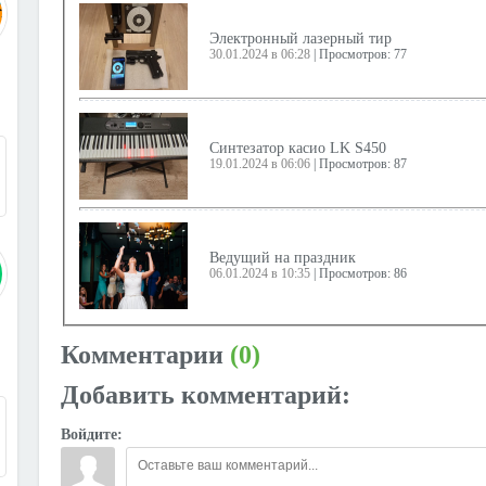
Электронный лазерный тир
30.01.2024 в 06:28
|
Просмотров: 77
3
Синтезатор касио LK S450
19.01.2024 в 06:06
|
Просмотров: 87
Ведущий на праздник
06.01.2024 в 10:35
|
Просмотров: 86
Комментарии
(0)
Прокат яхты на день рождение
27.12.2023 в 07:34
|
Просмотров: 91
Добавить комментарий:
9
Войдите:
Мастер-класс по созданию картины на хо