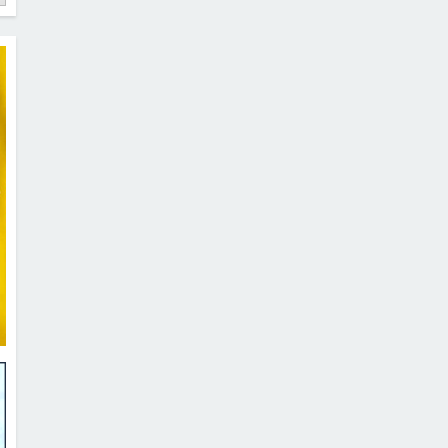
Полет на вертолете во Владивостоке
07.12.2023 в 06:44
|
Просмотров: 79
Популярный сервис видеопоздравлений о
26.11.2023 в 13:24
|
Просмотров: 77
Новогоднее украшение домов Ростов-на-
25.11.2023 в 14:48
|
Просмотров: 78
Сдаю в аренду почасовая Самара
16.11.2023 в 13:07
|
Просмотров: 85