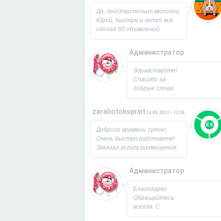
Юрий!
Да, действительно молодец
Юрий, быстро и четко всё
сделал 60 объявлений
разместил, всё работает,
посещаемость продающей
Администратор
страницы выросла в 2 раза
спасибо! Буду ещё
26.09.2023 - 07:3
Здравствуйте!
заказывать, советую!
Спасибо за
добрые слова!
Всегда рад
новым
zarabotoksprint
24.09.2023 - 12:36
пользователям.
Милости
Доброго времени суток!
просим!
Очень быстро работаете!
Заходите ещё. С
Заказал услугу размещения
Уважением,
объявления на 60 досок, за
Юрий!
несколько часов всё
Администратор
исполнили! Большое
22.09.2023 - 09:1
спасибо!
Благодарю!
Обращайтесь
всегда. С
Уважением,