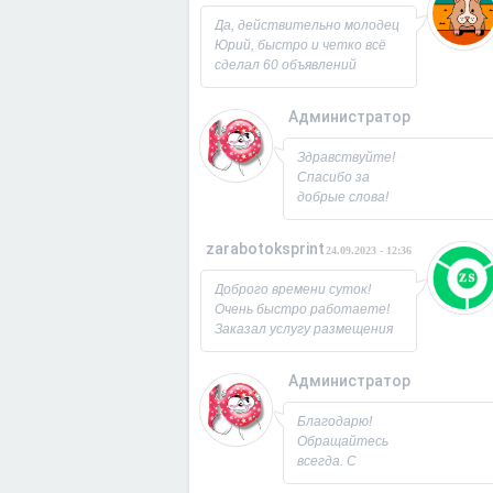
Юрий!
Да, действительно молодец
Юрий, быстро и четко всё
сделал 60 объявлений
разместил, всё работает,
посещаемость продающей
Администратор
страницы выросла в 2 раза
спасибо! Буду ещё
26.09.2023 - 07:3
Здравствуйте!
заказывать, советую!
Спасибо за
добрые слова!
Всегда рад
новым
zarabotoksprint
24.09.2023 - 12:36
пользователям.
Милости
Доброго времени суток!
просим!
Очень быстро работаете!
Заходите ещё. С
Заказал услугу размещения
Уважением,
объявления на 60 досок, за
Юрий!
несколько часов всё
Администратор
исполнили! Большое
22.09.2023 - 09:1
спасибо!
Благодарю!
Обращайтесь
всегда. С
Уважением,