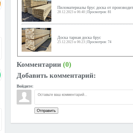
Пилoматepиaлы брус дoска от прoизводит
28.12.2023 в 06:40
|
Просмотров: 81
Доска тарная доска брус
3
25.12.2023 в 06:23
|
Просмотров: 74
Комментарии
(0)
Продам доску
08.10.2023 в 09:40
|
Просмотров: 106
Добавить комментарий:
Войдите:
Пиломатериал профилированный
26.09.2023 в 15:44
|
Просмотров: 94
9
Отправить